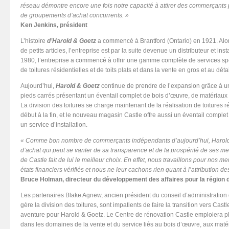
réseau démontre encore une fois notre capacité à attirer des commerçan
de groupements d’achat concurrents. »
Ken Jenkins, président
L’histoire
d’Harold & Goetz
a commencé à Brantford (Ontario) en 1921. Alor
de petits articles, l’entreprise est par la suite devenue un distributeur et ins
1980, l’entreprise a commencé à offrir une gamme complète de services spé
de toitures résidentielles et de toits plats et dans la vente en gros et au dét
Aujourd’hui,
Harold & Goetz
continue de prendre de l’expansion grâce à u
pieds carrés présentant un éventail complet de bois d’œuvre, de matériaux d
La division des toitures se charge maintenant de la réalisation de toitures 
début à la fin, et le nouveau magasin Castle offre aussi un éventail complet 
un service d’installation.
« Comme bon nombre de commerçants indépendants d’aujourd’hui, Harold
d’achat qui peut se vanter de sa transparence et de la prospérité de ses
de Castle fait de lui le meilleur choix. En effet, nous travaillons pour nos
états financiers vérifiés et nous ne leur cachons rien quant à l’attribution d
Bruce Holman, directeur du développement des affaires pour la région 
Les partenaires Blake Agnew, ancien président du conseil d’administration
gère la division des toitures, sont impatients de faire la transition vers Cas
aventure pour Harold & Goetz. Le Centre de rénovation Castle emploiera 
dans les domaines de la vente et du service liés au bois d’œuvre, aux matér