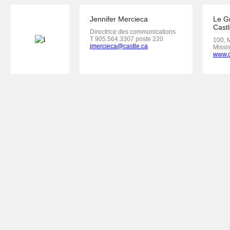
Jennifer Mercieca
Le G
Castl
Directrice des communications
T 905.564.3307 poste 220
100, 
jmercieca@castle.ca
Missi
www.c