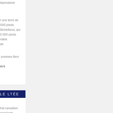
ndépendants
r une terre de
0 000 pieds
tichelbout, qui
10 000 pieds
entèle
 de
s sommes fiers
wick
LE LTÉE
chat canadien