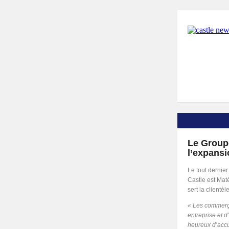
Le Groupe
l’expansi
Le tout dernie
Castle est Mat
sert la clientè
« Les commerça
entreprise et 
heureux d’accu