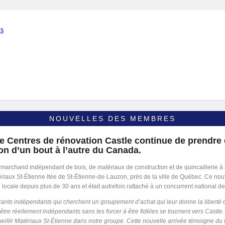
NOUVELLES DES MEMBRES
 Centres de rénovation Castle continue de prendre
on d’un bout à l’autre du Canada.
r marchand indépendant de bois, de matériaux de construction et de quincaillerie à 
ériaux St-Étienne ltée de St-Étienne-de-Lauzon, près de la ville de Québec. Ce 
le locale depuis plus de 30 ans et était autrefois rattaché à un concurrent national de
nts indépendants qui cherchent un groupement d’achat qui leur donne la liberté d
d’être réellement indépendants sans les forcer à être fidèles se tournent vers Cast
eillir Matériaux St-Étienne dans notre groupe. Cette nouvelle arrivée témoigne du f