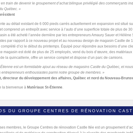
 en train de devenir le groupement d’achat bilingue privilégié des commerçants i
du Québec. »
président
nte au détail existant de 6 000 pieds carrés actuellement en expansion est situé su
et comprend un entrepôt avec service à l’auto d’une superficie totale de plus de 3
asin a été acheté l’année dernière par les entrepreneurs Amaury Sauer et Hélène S
stes par rapport à ce nouveau projet et au nouveau design de magasin Castle de 
a complété d’ici le début du printemps. Équipé pour répondre aux besoins d’une cli
ce magasin est doté de plus de 25 employés, vend du bois d’œuvre, des matériaux
 de la quincaillerie, offre un service complet et dispose d’un parc de camions.
-Étienne est un formidable ajout au réseau de magasins Castle du Québec, et nou
 entrepreneurs enthousiastes parmi notre groupe de membres. »
t, directeur du développement des affaires, Québec et nord du Nouveau-Bruns
e la bienvenue à
Matériaux St-Étienne
.
OS DU GROUPE CENTRES DE RÉNOVATION CAST
ses membres, le Groupe Centres de rénovation Castle ltée est un groupement d’a