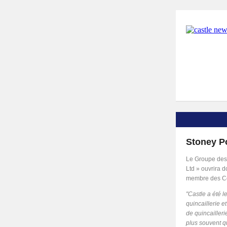
Stoney P
Le Groupe des 
Ltd » ouvrira 
membre des Ce
"Castle a été 
quincaillerie 
de quincailleri
plus souvent q