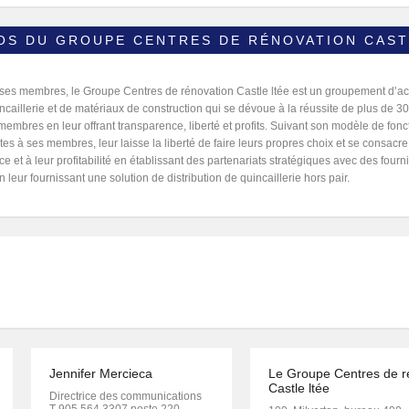
OS DU GROUPE CENTRES DE RÉNOVATION CAST
ses membres, le Groupe Centres de rénovation Castle ltée est un groupement d’a
incaillerie et de matériaux de construction qui se dévoue à la réussite de plus de
embres en leur offrant transparence, liberté et profits. Suivant son modèle de fonc
s à ses membres, leur laisse la liberté de faire leurs propres choix et se consacre
ce et à leur profitabilité en établissant des partenariats stratégiques avec des fourn
n leur fournissant une solution de distribution de quincaillerie hors pair.
Jennifer Mercieca
Le Groupe Centres de r
Castle ltée
Directrice des communications