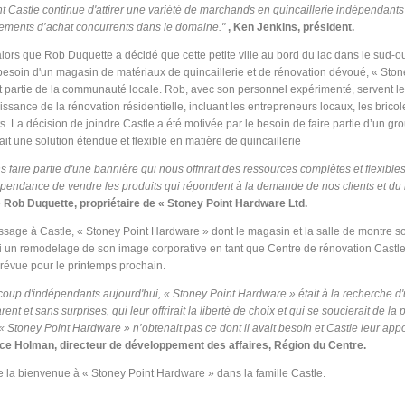
nt Castle continue d'attirer une variété de marchands en quincaillerie indépendants
ements d’achat concurrents dans le domaine."
, Ken Jenkins, président.
lors que Rob Duquette a décidé que cette petite ville au bord du lac dans le sud-o
t besoin d'un magasin de matériaux de quincaillerie et de rénovation dévoué, « Ston
t partie de la communauté locale. Rob, avec son personnel expérimenté, servent l
issance de la rénovation résidentielle, incluant les entrepreneurs locaux, les bricol
s. La décision de joindre Castle a été motivée par le besoin de faire partie d’un g
rait une solution étendue et flexible en matière de quincaillerie
 faire partie d'une bannière qui nous offrirait des ressources complètes et flexible
ndépendance de vendre les produits qui répondent à la demande de nos clients et d
»
Rob Duquette, propriétaire de « Stoney Point Hardware Ltd.
sage à Castle, « Stoney Point Hardware » dont le magasin et la salle de montre s
i un remodelage de son image corporative en tant que Centre de rénovation Castl
prévue pour le printemps prochain.
p d'indépendants aujourd'hui, « Stoney Point Hardware » était à la recherche d
ent et sans surprises, qui leur offrirait la liberté de choix et qui se soucierait de la
Stoney Point Hardware » n’obtenait pas ce dont il avait besoin et Castle leur appor
ce Holman, directeur de développement des affaires, Région du Centre.
e la bienvenue à « Stoney Point Hardware » dans la famille Castle.