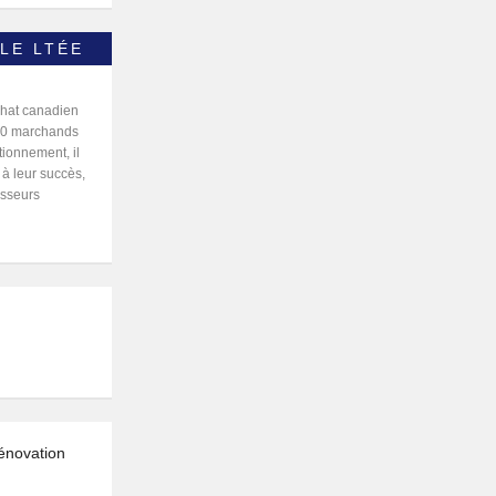
LE LTÉE
chat canadien
 300 marchands
tionnement, il
 à leur succès,
isseurs
énovation