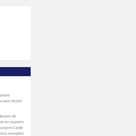
rdware
le plus récent
tériaux de
erme en manière
isissent Castle
breux exemples