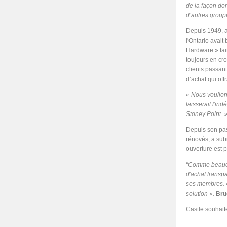
de la façon do
d’autres group
Depuis 1949, a
l'Ontario avai
Hardware » fai
toujours en cro
clients passant
d’achat qui off
« Nous voulions
laisserait l'i
Stoney Point. 
Depuis son pas
rénovés, a sub
ouverture est 
"Comme beaucou
d'achat transpar
ses membres. « 
solution ».
Bru
Castle souhait