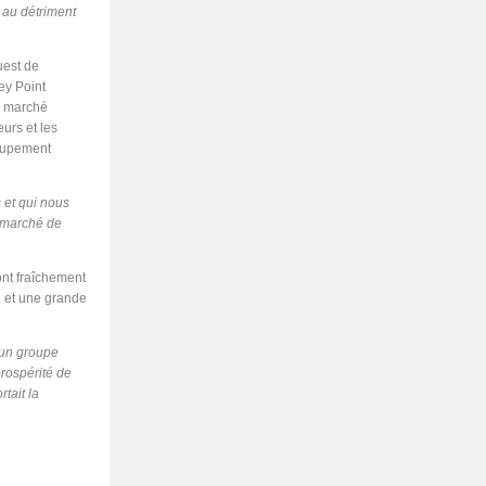
 au détriment
uest de
ey Point
e marché
eurs et les
roupement
s et qui nous
u marché de
ont fraîchement
e et une grande
'un groupe
 prospérité de
tait la