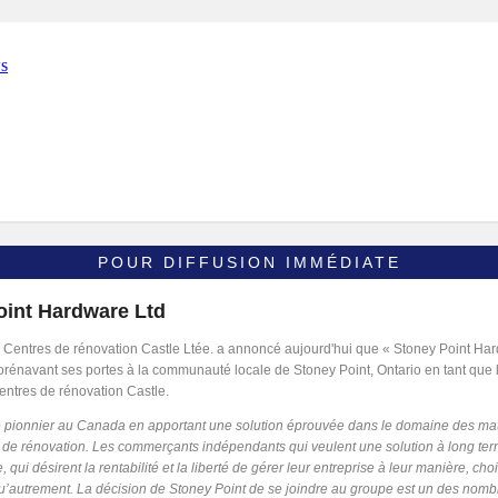
POUR DIFFUSION IMMÉDIATE
oint Hardware Ltd
Centres de rénovation Castle Ltée. a annoncé aujourd'hui que « Stoney Point Ha
dorénavant ses portes à la communauté locale de Stoney Point, Ontario en tant que 
ntres de rénovation Castle.
le pionnier au Canada en apportant une solution éprouvée dans le domaine des ma
et de rénovation. Les commerçants indépendants qui veulent une solution à long t
e, qui désirent la rentabilité et la liberté de gérer leur entreprise à leur manière, cho
u’autrement. La décision de Stoney Point de se joindre au groupe est un des nom