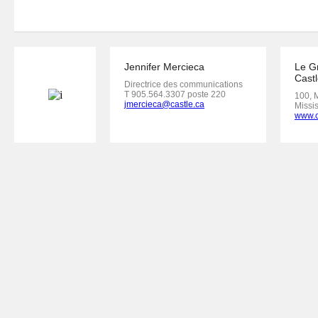
Jennifer Mercieca
Le G
Castl
Directrice des communications
T 905.564.3307 poste 220
100, 
jmercieca@castle.ca
Missi
www.c