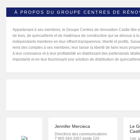
À PROPOS DU GROUPE CENTRES DE RÉNO
Appartenant à ses membres, le Groupe Centres de rénovation Castle ltée 
de bois, de quincaillerie et de matériaux de construction qui se dévoue à 
indépendants membres en leur offrant transparence, liberté et profits. Suiv
rend des comptes à ses membres, leur laisse la liberté de faire leurs propre
à leur croissance et à leur profitabilité en établissant des partenariats str
importants et en leur fournissant une solution de distribution de quincaillerie
Jennifer Mercieca
Le G
Castl
Directrice des communications
T 905.564.3307 poste 220
100, 