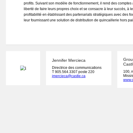
profits. Suivant son modèle de fonctionnement, il rend des comptes 
liberté de faire leurs propres choix et se consacre à leur succès, à l
profitabilité en établissant des partenariats stratégiques avec des f
leur fournissant une solution de distribution de quincaillerie hors pai
Grou
Jennifer Mercieca
Castl
Directrice des communications
100, 
T 905.564.3307 poste 220
Missi
jmercieca@castle.ca
www.c