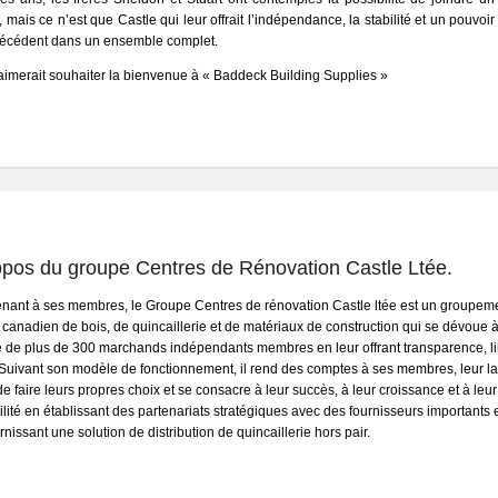
, mais ce n’est que Castle qui leur offrait l’indépendance, la stabilité et un pouvoir
récédent dans un ensemble complet.
aimerait souhaiter la bienvenue à « Baddeck Building Supplies »
opos du groupe Centres de Rénovation Castle Ltée.
nant à ses membres, le Groupe Centres de rénovation Castle ltée est un groupem
 canadien de bois, de quincaillerie et de matériaux de construction qui se dévoue à
e de plus de 300 marchands indépendants membres en leur offrant transparence, li
. Suivant son modèle de fonctionnement, il rend des comptes à ses membres, leur la
 de faire leurs propres choix et se consacre à leur succès, à leur croissance et à leur
bilité en établissant des partenariats stratégiques avec des fournisseurs importants 
rnissant une solution de distribution de quincaillerie hors pair.