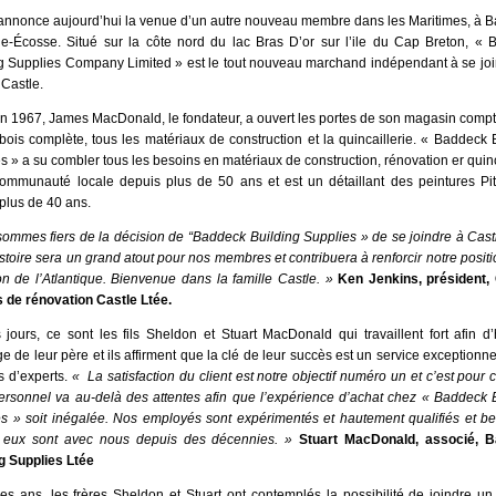
annonce aujourd’hui la venue d’un autre nouveau membre dans les Maritimes, à 
e-Écosse. Situé sur la côte nord du lac Bras D’or sur l’ile du Cap Breton, «
g Supplies Company Limited » est le tout nouveau marchand indépendant à se jo
Castle.
en 1967, James MacDonald, le fondateur, a ouvert les portes de son magasin comp
bois complète, tous les matériaux de construction et la quincaillerie. « Baddeck 
s » a su combler tous les besoins en matériaux de construction, rénovation er quinc
ommunauté locale depuis plus de 50 ans et est un détaillant des peintures Pi
plus de 40 ans.
ommes fiers de la décision de “Baddeck Building Supplies » de se joindre à Cast
istoire sera un grand atout pour nos membres et contribuera à renforcir notre posit
on de l’Atlantique. Bienvenue dans la famille Castle. »
Ken Jenkins, président,
 de rénovation Castle Ltée.
jours, ce sont les fils Sheldon et Stuart MacDonald qui travaillent fort afin d
age de leur père et ils affirment que la clé de leur succès est un service exceptionne
s d’experts.
« La satisfaction du client est notre objectif numéro un et c’est pour 
ersonnel va au-delà des attentes afin que l’expérience d’achat chez « Baddeck 
s » soit inégalée. Nos employés sont expérimentés et hautement qualifiés et 
e eux sont avec nous depuis des décennies. »
Stuart MacDonald, associé, 
g Supplies Ltée
des ans, les frères Sheldon et Stuart ont contemplés la possibilité de joindre u