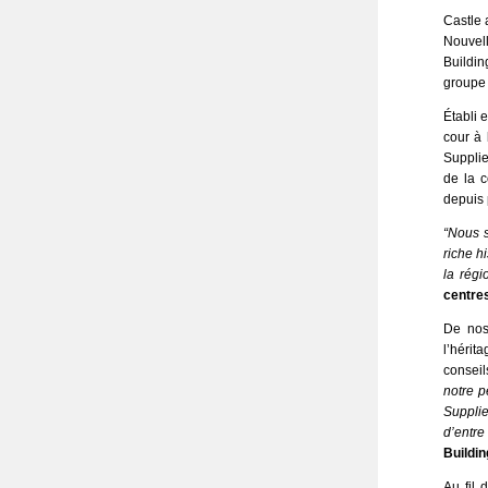
Castle 
Nouvell
Buildin
groupe 
Établi 
cour à 
Supplie
de la c
depuis 
“Nous s
riche h
la régi
centres
De nos 
l’hérit
conseil
notre p
Supplie
d’entr
Buildin
Au fil 