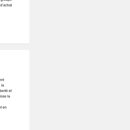
 d’achat
ent
 la
berté et
isse la
et en