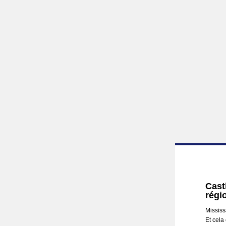
Cast
régi
Missis
Et cela