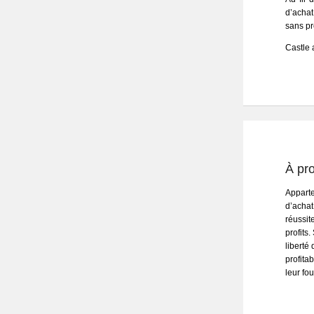
d’achat
sans p
Castle 
À pr
Apparte
d’achat
réussit
profits
liberté
profita
leur fou