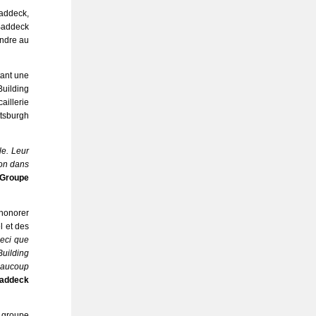
Baddeck,
 Baddeck
indre au
tant une
Building
aillerie
ttsburgh
le. Leur
ion dans
 Groupe
’honorer
l et des
ceci que
Building
beaucoup
Baddeck
n groupe