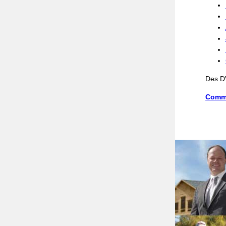
Des DV
Comm