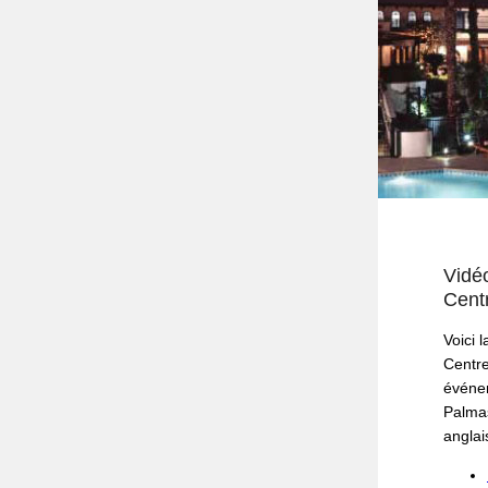
Vidé
Cent
Voici 
Centre
événem
Palmas
anglai