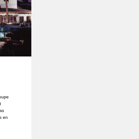
roupe
t
as
s en