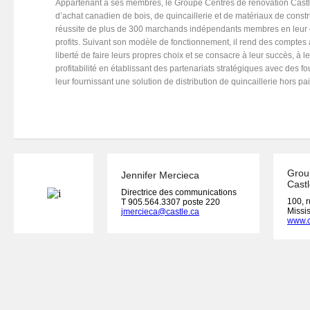
Appartenant à ses membres, le Groupe Centres de rénovation Castl
d’achat canadien de bois, de quincaillerie et de matériaux de constr
réussite de plus de 300 marchands indépendants membres en leur off
profits. Suivant son modèle de fonctionnement, il rend des comptes 
liberté de faire leurs propres choix et se consacre à leur succès, à l
profitabilité en établissant des partenariats stratégiques avec des f
leur fournissant une solution de distribution de quincaillerie hors pai
Grou
Jennifer Mercieca
Castl
Directrice des communications
100, 
T 905.564.3307 poste 220
Missi
jmercieca@castle.ca
www.c