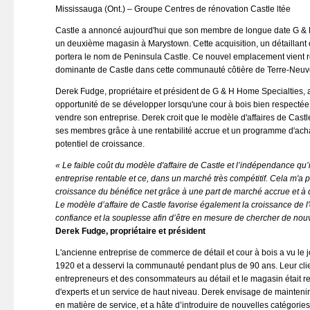
Mississauga (Ont.) – Groupe Centres de rénovation Castle ltée
Castle a annoncé aujourd'hui que son membre de longue date G & 
un deuxième magasin à Marystown. Cette acquisition, un détaillant 
portera le nom de Peninsula Castle. Ce nouvel emplacement vient r
dominante de Castle dans cette communauté côtière de Terre-Neuv
Derek Fudge, propriétaire et président de G & H Home Specialties, 
opportunité de se développer lorsqu'une cour à bois bien respectée
vendre son entreprise. Derek croit que le modèle d'affaires de Cast
ses membres grâce à une rentabilité accrue et un programme d'ach
potentiel de croissance.
« Le faible coût du modèle d'affaire de Castle et l’indépendance qu
entreprise rentable et ce, dans un marché très compétitif. Cela m'a 
croissance du bénéfice net grâce à une part de marché accrue et à d
Le modèle d’affaire de Castle favorise également la croissance de l'e
confiance et la souplesse afin d’être en mesure de chercher de nouv
Derek Fudge, propriétaire et président
L'ancienne entreprise de commerce de détail et cour à bois a vu le
1920 et a desservi la communauté pendant plus de 90 ans. Leur clie
entrepreneurs et des consommateurs au détail et le magasin était r
d'experts et un service de haut niveau. Derek envisage de maintenir 
en matière de service, et a hâte d’introduire de nouvelles catégories 