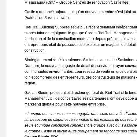
Mississauga (Ont.) – Groupe Centres de rénovation Castle ltée
Castle a annoncé aujourd’hui qu’un nouveau membre s’est joint au g
Prairies, en Saskatchewan.
Riel Trail Building Supplies est le plus récent détaillant indépenda
succès futur en rejoignant le groupe Castle. Riel Trail Management fai
fabrication et de la construction modulaire depuis près de trois ans e
entrepreneurs était de posséder et d’exploiter un magasin de détail
construction.
Stratégiquement situé à seulement 8 minutes au sud de Saskatoon d
Dundurn, le nouveau magasin de détail desservira un rayon couvra
communautés environnantes. Leur réseau de vente en gros déjà bien
loin et comprend des entrepreneurs, des constructeurs de maisons 
région.
Gaetan Blouin, président et directeur général de Riel Trail et le fond
Management Ltd., de concert avec ses partenaires, ont développé un
marketing globale pour cette nouvelle entreprise.
« Lorsque nous nous sommes engagés dans cette nouvelle division 
fait beaucoup de diligence raisonnable et les résultats de nos rec
seule et unique conclusion concernant le groupe avec qui s’associer.
le groupe Castle et aucun autre groupement ne rencontre nos critèr