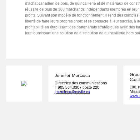
d’achat canadien de bois, de quincaillerie et de matériaux de constr
réussite de plus de 300 marchands indépendants membres en leur off
profits. Suivant son modèle de fonctionnement, il rend des comptes 
liberté de faire leurs propres choix et se consacre à leur succès, à l
profitabilité en établissant des partenariats stratégiques avec des f
leur fournissant une solution de distribution de quincaillerie hors pai
Grou
Jennifer Mercieca
Castl
Directrice des communications
100, 
T 905.564.3307 poste 220
Missi
jmercieca@castle.ca
www.c