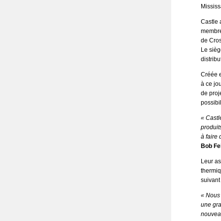
Mississ
Castle 
membre 
de Cros
Le sièg
distrib
Créée e
à ce jo
de proj
possibi
« Castl
produit
à faire 
Bob Fel
Leur as
thermiq
suivant
« Nous 
une gra
nouveau