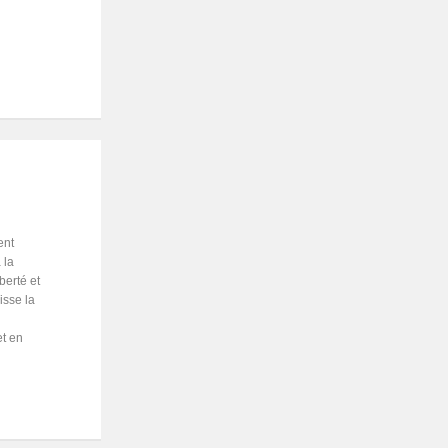
ent
 la
berté et
isse la
et en