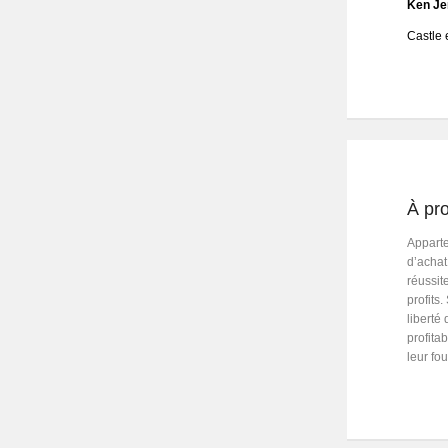
Ken Je
Castle 
À pr
Apparte
d’achat
réussit
profits
liberté
profita
leur fou