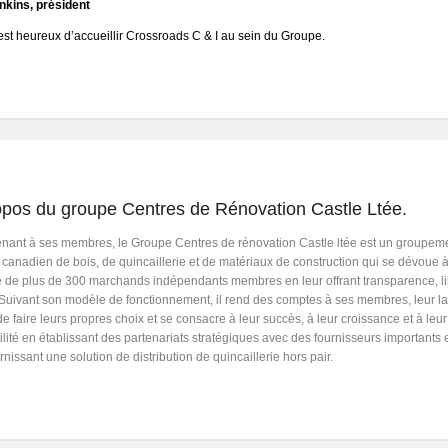
nkins, président
est heureux d’accueillir Crossroads C & I au sein du Groupe.
opos du groupe Centres de Rénovation Castle Ltée.
nant à ses membres, le Groupe Centres de rénovation Castle ltée est un groupem
 canadien de bois, de quincaillerie et de matériaux de construction qui se dévoue à
e de plus de 300 marchands indépendants membres en leur offrant transparence, li
. Suivant son modèle de fonctionnement, il rend des comptes à ses membres, leur la
 de faire leurs propres choix et se consacre à leur succès, à leur croissance et à leur
bilité en établissant des partenariats stratégiques avec des fournisseurs importants 
rnissant une solution de distribution de quincaillerie hors pair.