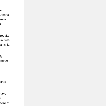
ue
 Canada
cosse.
a
roduits
ialistes
ainsi la
de
ntinuer
oires
comme
à
nada. »