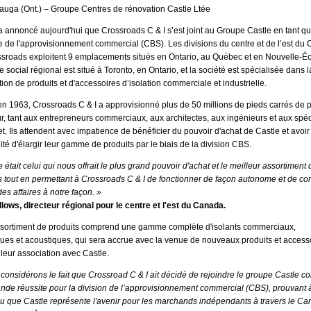
auga (Ont.) – Groupe Centres de rénovation Castle Ltée
a annoncé aujourd'hui que Crossroads C & I s’est joint au Groupe Castle en tant q
de l'approvisionnement commercial (CBS). Les divisions du centre et de l’est du
sroads exploitent 9 emplacements situés en Ontario, au Québec et en Nouvelle-É
e social régional est situé à Toronto, en Ontario, et la société est spécialisée dans l
ution de produits et d'accessoires d’isolation commerciale et industrielle.
n 1963, Crossroads C & I a approvisionné plus de 50 millions de pieds carrés de p
ur, tant aux entrepreneurs commerciaux, aux architectes, aux ingénieurs et aux spéc
et. Ils attendent avec impatience de bénéficier du pouvoir d'achat de Castle et avoir 
lité d'élargir leur gamme de produits par le biais de la division CBS.
e était celui qui nous offrait le plus grand pouvoir d'achat et le meilleur assortiment 
s tout en permettant à Crossroads C & I de fonctionner de façon autonome et de co
des affaires à notre façon. »
lows, directeur régional pour le centre et l'est du Canada.
sortiment de produits comprend une gamme complète d'isolants commerciaux,
ues et acoustiques, qui sera accrue avec la venue de nouveaux produits et access
 leur association avec Castle.
considérons le fait que Crossroad C & I ait décidé de rejoindre le groupe Castle 
nde réussite pour la division de l’approvisionnement commercial (CBS), prouvant 
 que Castle représente l'avenir pour les marchands indépendants à travers le Ca