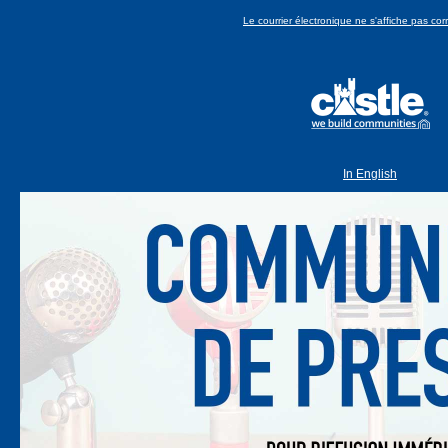
Le courrier électronique ne s'affiche pas co
In English