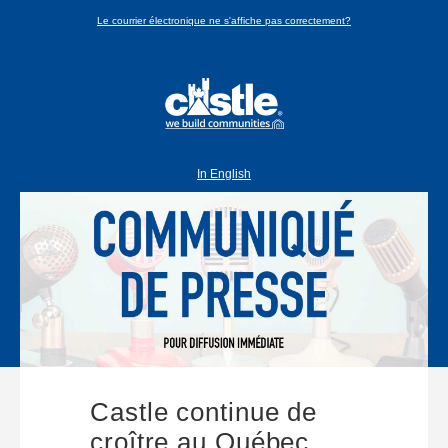
Le courrier électronique ne s'affiche pas correctement?
In English
Castle continue de
croître au Québec