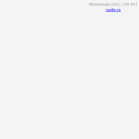
Mississauga (Ont.), L5R 4H1
castle.ca