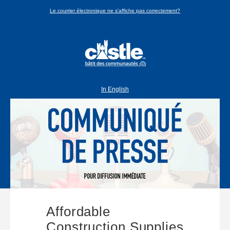
Le courrier électronique ne s'affiche pas correctement?
In English
Affordable
Construction Supplies