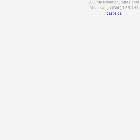
100, rue Milverton, bureau 40
Mississauga (Ont.), L5R 4H1
castle.ca