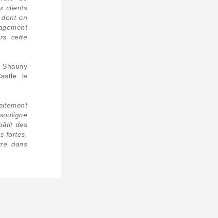
x clients
 dont on
agement
rs cette
e Shauny
astle le
faitement
souligne
âtit des
 fortes.
tre dans