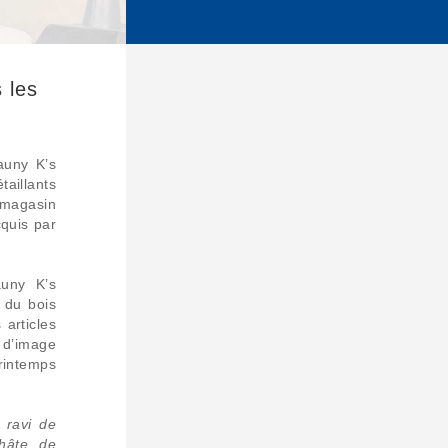
 les
auny K’s
aillants
 magasin
quis par
uny K’s
 du bois
 articles
 d’image
printemps
 ravi de
 hâte de