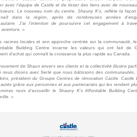
er avec l’équipe de Castle et de tisser des liens avec de nouveau
nisseurs. Le nouveau nom du centre, Shauny K’s, reflète la façon
naît dans la région, après de nombreuses années d’eng
utaire. J’ai l’intention de poursuivre cet engagement à trave
 aventure. »
s racines locales et son approche centrée sur la communauté, l
ordable Building Centre incarne les valeurs qui ont fait de C
nt d’achat qui connaît la croissance la plus rapide au Canada.
ouement de Shaun envers ses clients et la collectivité illustre par
i nous disons avec fierté que nous bâtissons des communautés, 
kins, président du Groupe Centres de rénovation Castle. Castle b
tés grâce aux personnes et aux partenariats qui les rendent plus
mmes ravis d’accueillir le Shauny K’s Affordable Building Cen
mille. »