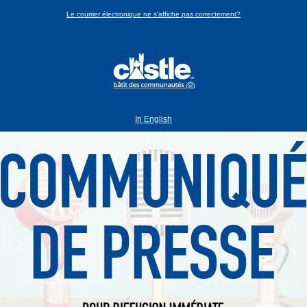
Le courrier électronique ne s'affiche pas correctement?
In English