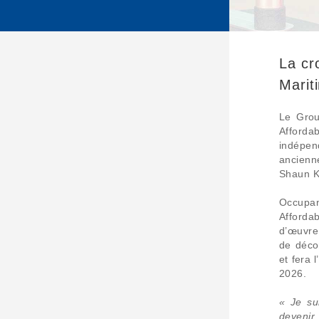
La cr
Marit
Le Grou
Afforda
indépen
ancienn
Shaun Ku
Occupan
Afforda
d’œuvre,
de déco
et fera 
2026.
« Je su
devenir