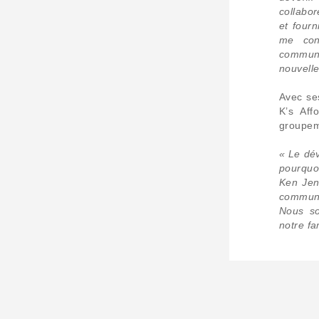
collabor
et four
me con
communa
nouvelle
Avec se
K’s Aff
groupeme
« Le dév
pourquo
Ken Jen
communau
Nous so
notre fa