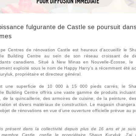
oissance fulgurante de Castle se poursuit dans
imes
pe Centres de rénovation Castle est heureux d’accueillir le Sh
ble Building Centre au sein de son réseau croissant de dét
dants canadiens. Situé à New Minas en Nouvelle-Écosse, le
ement exploité sous le nom de Happy Harry’s a récemment été ac
ryluk, propriétaire et directeur général.
t une superficie de 10 000 à 15 000 pieds carrés, le Sha
ble Building Centre offrira une vaste gamme de produits incluant
 de la quincaillerie, des armoires de cuisine, de la peinture, des
ration et divers matériaux de construction. Le magasin changera
l’objet de rénovations en vue d’une ouverture officielle prévue au 
is présent dans la collectivité depuis plus de 16 ans et je suis
 membre Castle, confie le propriétaire Shaun Kuryluk. J’ai