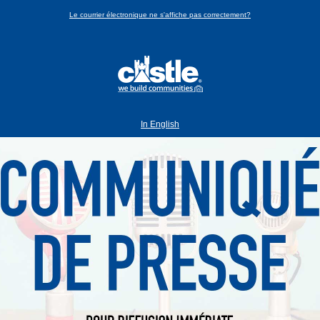
Le courrier électronique ne s'affiche pas correctement?
In English