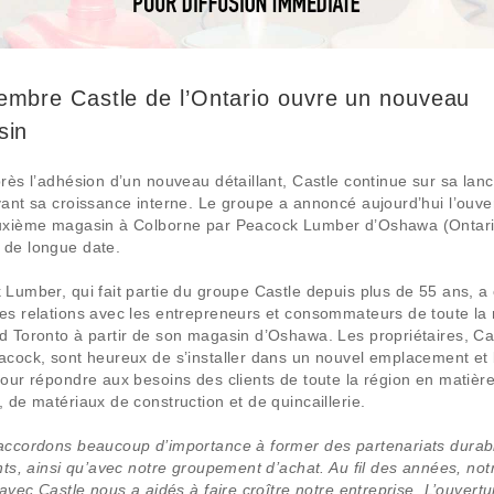
mbre Castle de l’Ontario ouvre un nouveau
sin
rès l’adhésion d’un nouveau détaillant, Castle continue sur sa lan
ant sa croissance interne. Le groupe a annoncé aujourd’hui l’ouve
uxième magasin à Colborne par Peacock Lumber d’Oshawa (Ontari
de longue date.
Lumber, qui fait partie du groupe Castle depuis plus de 55 ans, a 
s relations avec les entrepreneurs et consommateurs de toute la 
 Toronto à partir de son magasin d’Oshawa. Les propriétaires, Ca
cock, sont heureux de s’installer dans un nouvel emplacement et 
our répondre aux besoins des clients de toute la région en matière
 de matériaux de construction et de quincaillerie.
accordons beaucoup d’importance à former des partenariats durab
nts, ainsi qu’avec notre groupement d’achat. Au fil des années, not
 avec Castle nous a aidés à faire croître notre entreprise. L’ouvert