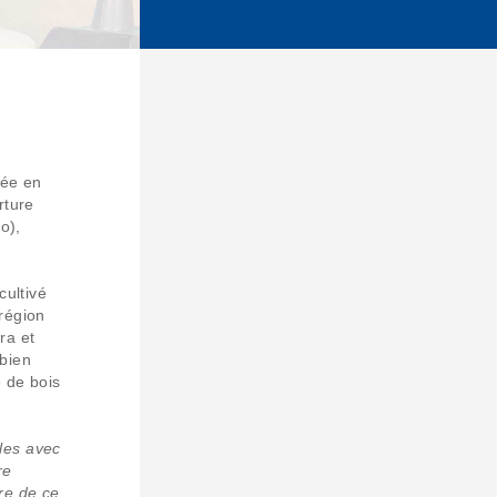
cée en
rture
o),
cultivé
région
ra et
bien
 de bois
les avec
re
ure de ce