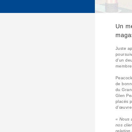
Un me
maga
Juste ap
poursuiv
d’un de
membre 
Peacock 
de bonne
du Grand
Glen Pea
placés p
d’œuvre,
« Nous 
nos clie
relation